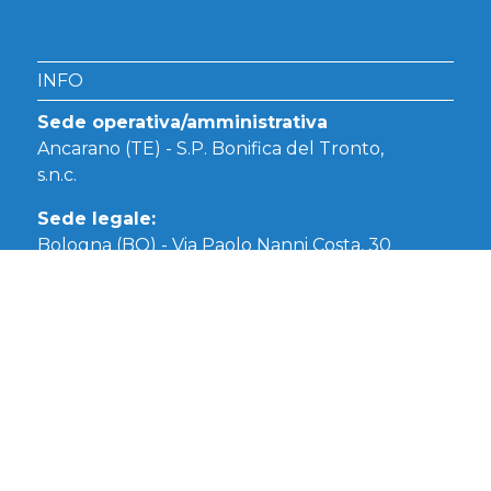
INFO
Sede operativa/amministrativa
Ancarano (TE) - S.P. Bonifica del Tronto,
s.n.c.
Sede legale:
Bologna (BO) - Via Paolo Nanni Costa, 30
CONTATTI
Tel. 0861 805033
info@italycash.it
ORARIO D'UFFICIO
Dal Lunedi al Venerdì